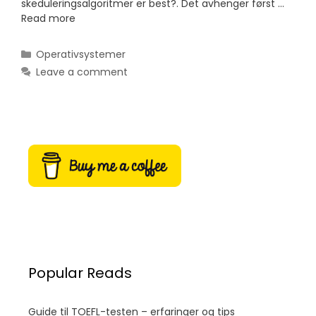
skeduleringsalgoritmer er best?. Det avhenger først …
Read more
Categories
Operativsystemer
Leave a comment
Popular Reads
Guide til TOEFL-testen – erfaringer og tips