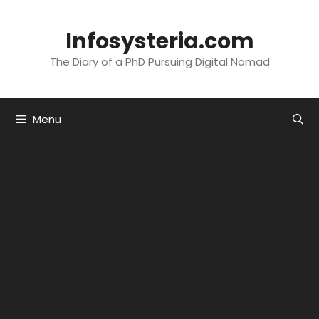
Skip
to
Infosysteria.com
content
The Diary of a PhD Pursuing Digital Nomad
Menu