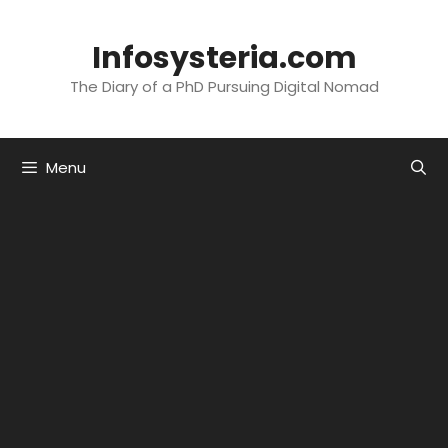
Skip
to
Infosysteria.com
content
The Diary of a PhD Pursuing Digital Nomad
Menu